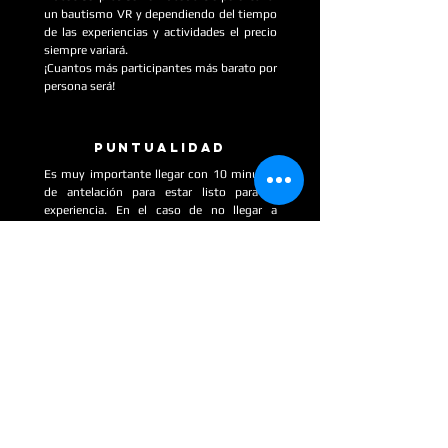
un bautismo VR y dependiendo del tiempo
de las experiencias y actividades el precio
siempre variará.
¡Cuantos más participantes más barato por
persona será!
puntualidad
Es muy importante llegar con 10 minutos
de antelación para estar listo para la
experiencia. En el caso de no llegar a
tiempo debes llamar con suficiente
antelación, de lo contrario se perderá la
reserva.
reservas
Se debe abonar la reserva con antelación,
ya que la zona se reserva con exclusividad
para la actividad. Si debemos realizar algún
cambio, las condiciones varían según la
experiencia VR o actividad solicitada.