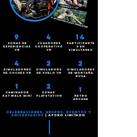
9
4
14
zonas de
jugadores
participante
experiencias
cooperativo
s en
vr
vr
simultaneo
4
2
2
simuladores
simuladors
simuladores
de coches vr
de vuelo vr
de montaña
rusa
1
2
1
caminador
zonas
kat walk mini
playstation
retro
arcade
celebraciones, grupos, eventos y
aniversarios
| aforo limitado