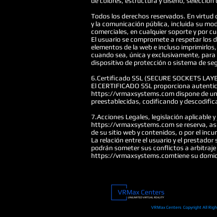
de colores, estructura y diseño, selecció
Todos los derechos reservados. En virtud 
y la comunicación pública, incluida su mod
comerciales, en cualquier soporte y por cu
El usuario se compromete a respetar los d
elementos de la web e incluso imprimirlos,
cuando sea, única y exclusivamente, para s
dispositivo de protección o sistema de s
6.Certificado SSL (SECURE SOCKETS LAY
El CERTIFICADO SSL proporciona autentica
https://vrmaxsystems.com dispone de un ce
preestablecidas, codificando y descodifi
7.Acciones Legales, legislación aplicable y 
https://vrmaxsystems.com se reserva, asim
de su sitio web y contenidos, o por el inc
La relación entre el usuario y el prestador 
podrán someter sus conflictos a arbitraje 
https://vrmaxsystems.comtiene su domic
VRMax Centers Copyright All Rig