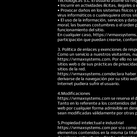
Tecnologicas S.L. El usuario asume su resp
• Incurrir en actividades ilícitas, ilegales 
• Provocar daños en los sistemas físicos 
virus informáticos o cualesquiera otros s
• El uso de la información, servicios y d
moral, las buenas costumbres o el orden p
funcionamiento del sitio.
En cualquier caso, https://vrmaxsystems.c
participación que puedan crearse, conform
3. Política de enlaces y exenciones de res
Como un servicio a nuestros visitantes, nu
https://vrmaxsystems.com. Por ello no se g
sitios web o de sus prácticas de privacida
sitios de la red.
https://vrmaxsystems.comdeclara haber ad
derivarse de la navegación por su sitio w
Internet pudiera sufrir el usuario.
4.Modificaciones
https://vrmaxsystems.com se reserva el der
Tanto en lo referente a los contenidos del
web por cualquier forma admisible en der
sean modificadas válidamente por otras p
5.Propiedad intelectual e industrial
https://vrmaxsystems.com por sí o como ce
elementos contenidos en la misma (a títul