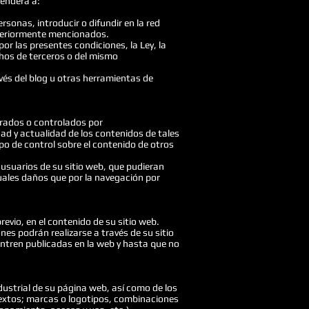
tenderá a:
sonas, introducir o difundir en la red
nteriormente mencionados.
r las presentes condiciones, la Ley, la
chos de terceros o del mismo
vés del blog u otras herramientas de
perados o controlados por
dad y actualidad de los contenidos de tales
po de control sobre el contenido de otros
suarios de su sitio web, que pudieran
tuales daños que por la navegación por
evio, en el contenido de su sitio web.
es podrán realizarse a través de su sitio
ntren publicadas en la web y hasta que no
dustrial de su página web, así como de los
 textos; marcas o logotipos, combinaciones