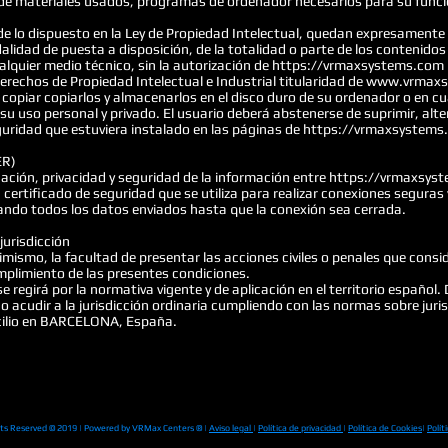
n de materiales usados, programas de ordenador necesarios para su funci
de lo dispuesto en la Ley de Propiedad Intelectual, quedan expresamente p
alidad de puesta a disposición, de la totalidad o parte de los contenido
alquier medio técnico, sin la autorización de
https://vrmaxsystems.com
erechos de Propiedad Intelectual e Industrial titularidad de www.vrmaxs
 copiar copiarlos y almacenarlos en el disco duro de su ordenador o en cu
u uso personal y privado. El usuario deberá abstenerse de suprimir, alter
eguridad que estuviera instalado en las páginas de https://vrmaxsystem
ER)
ción, privacidad y seguridad de la información entre https://vrmaxsyst
rtificado de seguridad que se utiliza para realizar conexiones seguras 
cando todos los datos enviados hasta que la conexión sea cerrada.
jurisdicción
ismo, la facultad de presentar las acciones civiles o penales que consid
umplimiento de las presentes condiciones.
se regirá por la normativa vigente y de aplicación en el territorio español.
o acudir a la jurisdicción ordinaria cumpliendo con las normas sobre juri
ilio en BARCELONA, España.
hts Reserved © 2019 | Powered by VRMax Centers ® |
Aviso legal
|
Política de privacidad
|
Política de Cookies
|
Polít