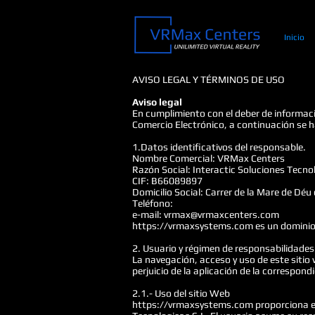
Inicio
AVISO LEGAL Y TÉRMINOS DE USO
Aviso legal
En cumplimiento con el deber de información
Comercio Electrónico, a continuación se 
1.Datos identificativos del responsable.
Nombre Comercial: VRMax Centers
Razón Social: Interactic Soluciones Tecnol
CIF: B66089897
Domicilio Social: Carrer de la Mare de Dé
Teléfono:
e-mail: vrmax@vrmaxcenters.com
https://vrmaxsystems.com
es un dominio 
2. Usuario y régimen de responsabilidades
La navegación, acceso y uso de este sitio 
perjuicio de la aplicación de la correspon
2.1.- Uso del sitio Web
https://vrmaxsystems.com proporciona el 