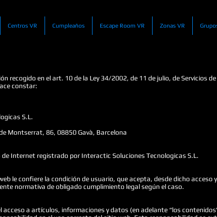
Centros VR
Cumpleaños
Escape Room VR
Zonas VR
Grupo
 recogido en el art. 10 de la Ley 34/2002, de 11 de julio, de Servicios de
hace constar:
ogicas S.L.
u de Montserrat, 86, 08850 Gavà, Barcelona
de Internet registrado por Interactic Soluciones Tecnologicas S.L.
web le confiere la condición de usuario, que acepta, desde dicho acceso 
diente normativa de obligado cumplimiento legal según el caso.
acceso a artículos, informaciones y datos (en adelante “los contenidos”