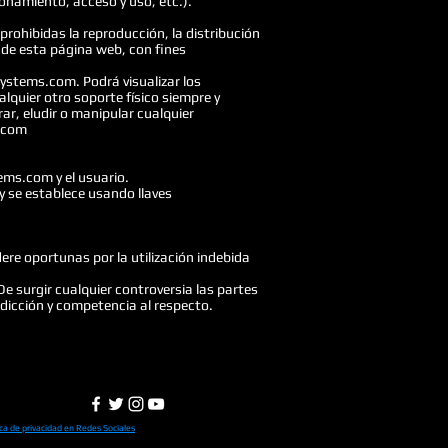
onamiento, acceso y uso, etc.).
rohibidas la reproducción, la distribución
s de esta página web, con fines
ystems.com. Podrá visualizar los
alquier otro soporte físico siempre y
ar, eludir o manipular cualquier
s.com
ems.com y el usuario.
y se establece usando llaves
ere oportunas por la utilización indebida
 De surgir cualquier controversia las partes
sdicción y competencia al respecto.
ica de privacidad en Redes Sociales