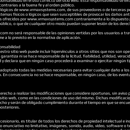
onsabilidad en el uso correcto del sitio web. Esta responsabilidad se ex
o contrarias a la buena fe y al orden público.
y lógicos de www.vrmaxsystems.com, de sus proveedores o de terceras per
istemas físicos o lógicos que sean susceptibles de provocar los daños a
atos ofrecidos por www.vrmaxsystems.com contrariamente a lo dispuesto po
úblico, o que de cualquier otro modo puedan suponer lesión de los dere
om no será responsable de las opiniones vertidas por los usuarios a tra
e a lo previsto en la normativa de aplicación.
ponsabilidad
estro sitio web puede incluir hipervínculos a otros sitios que nos son o
arantiza ni se hace responsable de la licitud, fiabilidad, utilidad, veraci
d y declara que en ningún caso procederá a examinar o ejercitar ningún ti
optado todas las medidas necesarias para evitar cualquier daño a los u
eb. En consecuencia no se hace responsable, en ningún caso, de los even
echo a realizar las modificaciones que considere oportunas, sin aviso pr
 sitio web, como en las condiciones de uso del mismo. Dichas modificacion
echo y serán de obligado cumplimiento durante el tiempo en que se encue
osteriores.
sionario, es titular de todos los derechos de propiedad intelectual e in
o enunciativo no limitativo, imágenes, sonido, audio, vídeo, software o